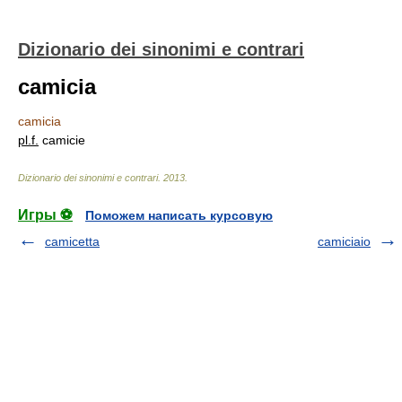
Dizionario dei sinonimi e contrari
camicia
camicia
pl.
f.
camicie
Dizionario dei sinonimi e contrari
.
2013
.
Игры ⚽
Поможем написать курсовую
camicetta
camiciaio