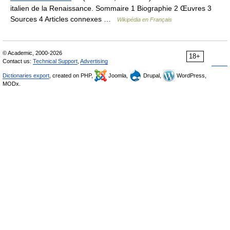
italien de la Renaissance. Sommaire 1 Biographie 2 Œuvres 3
Sources 4 Articles connexes …
Wikipédia en Français
© Academic, 2000-2026
18+
Contact us:
Technical Support
,
Advertising
Dictionaries export
, created on PHP,
Joomla,
Drupal,
WordPress,
MODx.