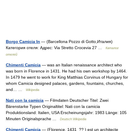
Borgo Camicia In
— (Barcellona Pozzo di Gotto,Италия)
Категория отеля: Адрес: Via Stretto Crocevia 27 …
Каталог
отелей
Chimenti Camicia
— was an Italian renaissance architect who
was born in Florence in 1431. He had his own workshop by 1464.
In 1479 he went to work for King Matthias Corvinus of Hungary for
whom Camicia designed palaces, gardens, fountains, churches,
and… …
Wikipedia
Nati con la camicia
— Filmdaten Deutscher Titel: Zwei
Bärenstarke Typen Originaltitel: Nati con la camicia
Produktionsland: Italien, USA Erscheinungsjahr: 1983 Länge: 105
Minuten Originalsprache …
Deutsch Wikipedia
Chimenti Camicia
— (Florence, 1431 ?? ) est un architecte