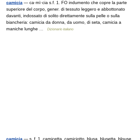
camicia
— ca·mì·cia s.f. 1. FO indumento che copre la parte
superiore del corpo, gener. di tessuto leggero e abbottonato
davanti, indossato di solito direttamente sulla pelle o sulla
biancheria: camicia da donna, da uomo, di seta, camicia a
maniche lunghe …
Dizionario italiano
camicia
— s. f. 1. camicetta, camiciotto, blusa, blusetta, blouse