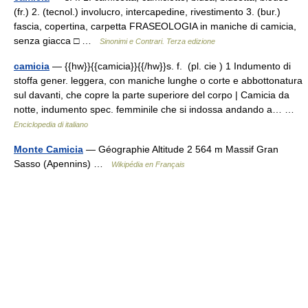
(fr.) 2. (tecnol.) involucro, intercapedine, rivestimento 3. (bur.)
fascia, copertina, carpetta FRASEOLOGIA in maniche di camicia,
senza giacca □ …
Sinonimi e Contrari. Terza edizione
camicia
— {{hw}}{{camicia}}{{/hw}}s. f. (pl. cie ) 1 Indumento di
stoffa gener. leggera, con maniche lunghe o corte e abbottonatura
sul davanti, che copre la parte superiore del corpo | Camicia da
notte, indumento spec. femminile che si indossa andando a… …
Enciclopedia di italiano
Monte Camicia
— Géographie Altitude 2 564 m Massif Gran
Sasso (Apennins) …
Wikipédia en Français