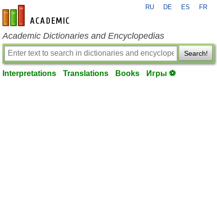
RU
DE
ES
FR
en-academic.com
Academic Dictionaries and Encyclopedias
Search!
Interpretations
Translations
Books
Игры ⚽